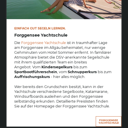
EINFACH GUT SEGELN LERNEN.
Forggensee Yachtschule
Die
Forggensee Yachtschule
ist in traumhafter Lage
am Forggensee im Allgäu beheimatet, nur wenige
Gehminuten vom Hotel Sommer enfernt. In familiärer
Atmosphäre bietet die DSV-anerkannte Segelschule
mit ihrem qualifizierten Team ein breites
Angebot: Vom
Kindersegelkurs
bis zum
Sportbootführerschein
, vom
Schnupperkurs
bis zum
Auffrischungskurs
- hier alles möglich.
Wer bereits den Grundschein besitzt, kann in der
Yachtschule verschiedene Segelboote, Katamarane,
Windsurfboards ausleihen und den Forggenssee
selbständig erkunden. Detaillierte Preislisten finden
Sie auf der Homepage der Forggenssee Yachtschule.
FORGGENSEE
YACHTSCHULE