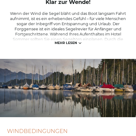
Sommeraktivitäten
Klar zur Wende!
Winter
Wenn der Wind die Segel bläht und das Boot langsam Fahrt
aufnimmt, ist es ein erhebendes Gefühl – für viele Menschen
sogar der Inbegriff von Entspannung und Urlaub. Der
Forggensee ist ein ideales Segelrevier für Anfänger und
Fortgeschrittene. Während Ihres Aufenthaltes im Hotel
Sommer sollten Sie einen Segeltörn einplanen. Durch die
MEHR LESEN
direkte Lage am See und der Nähe zur Forggensee
Yachtschule ist es mühelos möglich.
WINDBEDINGUNGEN