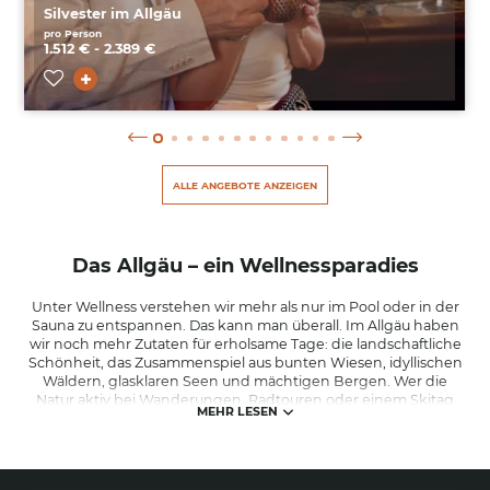
Silvester im Allgäu
pro Person
1.512 € - 2.389 €
ALLE ANGEBOTE ANZEIGEN
Das Allgäu – ein Wellnessparadies
Unter Wellness verstehen wir mehr als nur im Pool oder in der
Sauna zu entspannen. Das kann man überall. Im Allgäu haben
wir noch mehr Zutaten für erholsame Tage: die landschaftliche
Schönheit, das Zusammenspiel aus bunten Wiesen, idyllischen
Wäldern, glasklaren Seen und mächtigen Bergen. Wer die
Natur aktiv bei Wanderungen, Radtouren oder einem Skitag
MEHR LESEN
erlebt, begreift schnell, welches Lebensgefühl das Allgäu so
außergewöhnlich macht.
Schon allein unser Lebensrhythmus sorgt für Wohlbefinden: