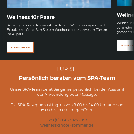
Wellne
Wellness für Paare
Wenn Sie N
Sie sorgen für die Romantik, wir für ein Wellnessprogramm der
verbinden 
Extraklasse. Genießen Sie ein Wochenende zu zweit in Füssen
garantiert
im Allgäu!
MEHR LE
MEHR LESEN
FÜR SIE
Persönlich beraten vom SPA-Team
Unser SPA-Team berät Sie gerne persönlich bei der Auswahl
der Anwendung oder Massage.
Die SPA-Rezeption ist täglich von 9.00 bis 14.00 Uhr und von
15.00 bis 19.00 Uhr geöffnet.
+49 (0) 8362 9147 - 153
wellness@
hotel-sommer.
de