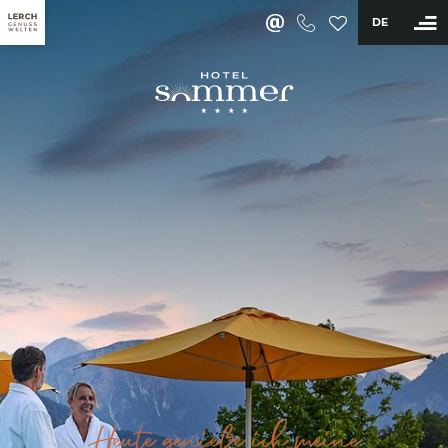
DE
BUCHEN
Hotel
Zimmer & Angebote
Wellness & Aktiv
Saunawelt & Pools
Anwendungen & Massagen
Day Spa & Mitgliedschaft
Fitness & Aktivprogramm
Restaurant & Bar
Erleben
Heute genieße ich meine
Sommer