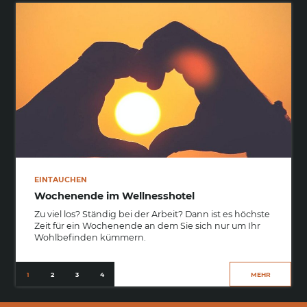
Wir gehen es nämlich ein bisschen langsamer an, schließlich
läuft uns nichts davon. Manche sagen sanfter Tourismus dazu,
bei uns ist es einfach Teil der Lebenseinstellung.
Jeder hat unterschiedliche Bedürfnisse, wenn es um
Entspannung geht. Ob Sie es lieber klassisch mit Pool und
Sauna mögen, mit einer duftenden Wohlfühlmassage oder
ganz privat - im Hotel Sommer in Füssen erwartet Sie in
umfassendes Wohlfühlangebot.
EINTAUCHEN
Wochenende im Wellnesshotel
Zu viel los? Ständig bei der Arbeit? Dann ist es höchste
Zeit für ein Wochenende an dem Sie sich nur um Ihr
Wohlbefinden kümmern.
MEHR