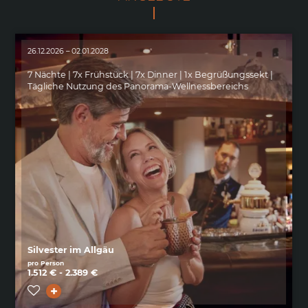
26.12.2026 – 02.01.2028
7 Nächte | 7x Frühstück | 7x Dinner | 1x Begrüßungssekt |
Tägliche Nutzung des Panorama-Wellnessbereichs
Silvester im Allgäu
pro Person
1.512 € - 2.389 €