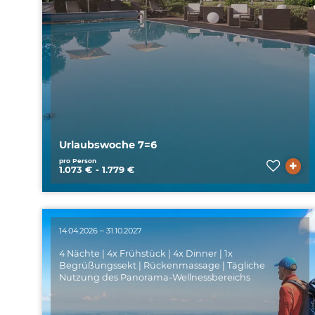
Urlaubswoche 7=6
pro Person
1.073 € - 1.779 €
14.04.2026 – 31.10.2027
4 Nächte | 4x Frühstück | 4x Dinner | 1x
Begrüßungssekt | Rückenmassage | Tägliche
Nutzung des Panorama-Wellnessbereichs