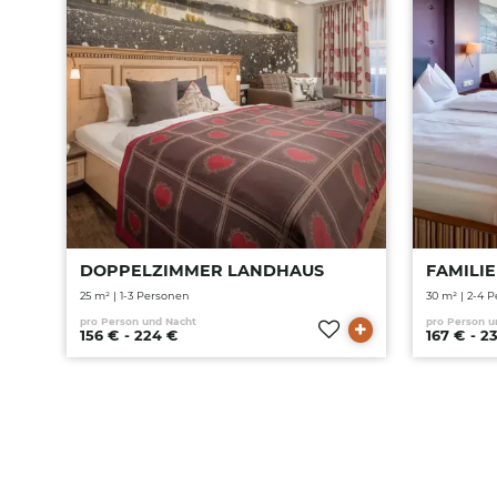
ANFRAGEN
BUCHEN
ANFR
DOPPELZIMMER LANDHAUS
FAMILI
25 m² | 1-3 Personen
30 m² | 2-4 
pro Person und Nacht
pro Person u
156 € - 224 €
167 € - 2