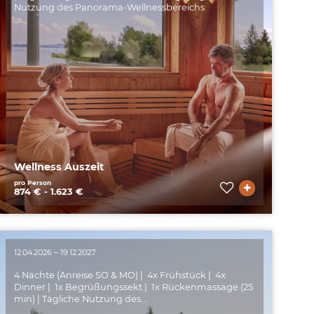
Erleben
Nutzung des Panorama-Wellnessbereichs
Sommer
Winter
Wellness Auszeit
pro Person
874 € - 1.623 €
12.04.2026 – 19.12.2027
4 Nächte (Anreise SO & MO) | 4x Frühstück | ️ 4x
Dinner | 1x Begrüßungssekt | 1x Rückenmassage (25
min) | Tägliche Nutzung des…