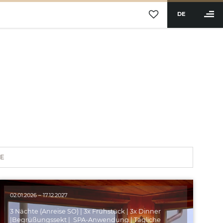
DE
BUCHEN
Hotel
Zimmer & Angebote
Zimmer & Suiten
Inklusivleistungen
E
Angebote
Wellness & Aktiv
02.01.2026 – 17.12.2027
Restaurant & Bar
3 Nächte (Anreise SO) | 3x Frühstück | ️3x Dinner
|Begrüßungssekt | SPA-Anwendung | Tägliche