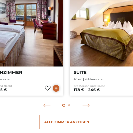
AGEN
BUCHEN
ANFRAGEN
BUC
ENZIMMER
SUITE
Personen
40 m² | 2-4 Personen
nd Nacht
pro Person und Nacht
35 €
178 € - 246 €
ALLE ZIMMER ANZEIGEN