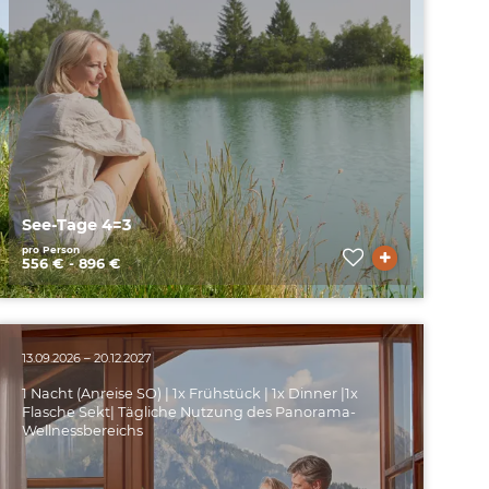
See-Tage 4=3
pro Person
556 € - 896 €
13.09.2026 – 20.12.2027
1 Nacht (Anreise SO) | 1x Frühstück | ️1x Dinner |1x
Flasche Sekt| Tägliche Nutzung des Panorama-
Wellnessbereichs