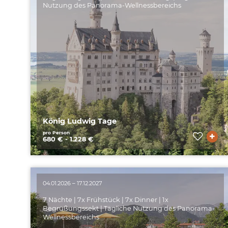
Nutzung des Panorama-Wellnessbereichs
König Ludwig Tage
pro Person
680 € - 1.228 €
04.01.2026 – 17.12.2027
7 Nächte | 7x Frühstück | 7x Dinner | 1x
Begrüßungssekt | Tägliche Nutzung des Panorama-
Wellnessbereichs