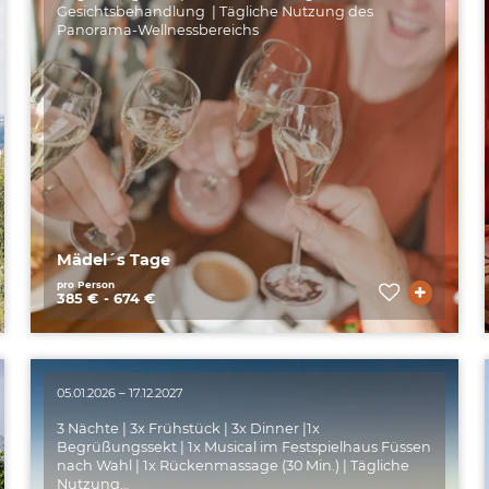
Gesichtsbehandlung | Tägliche Nutzung des
Panorama-Wellnessbereichs
Mädel´s Tage
pro Person
385 € - 674 €
05.01.2026 – 17.12.2027
3 Nächte | 3x Frühstück | 3x Dinner |1x
Begrüßungssekt | 1x Musical im Festspielhaus Füssen
nach Wahl | 1x Rückenmassage (30 Min.) | Tägliche
Nutzung…