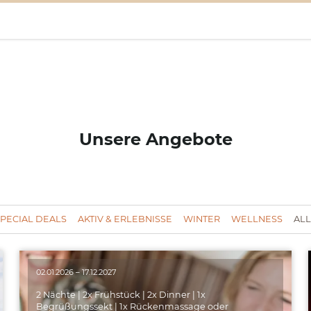
Unsere Angebote
PECIAL DEALS
AKTIV & ERLEBNISSE
WINTER
WELLNESS
ALL
02.01.2026 – 17.12.2027
2 Nächte | 2x Frühstück | 2x Dinner | 1x
Begrüßungssekt | 1x Rückenmassage oder