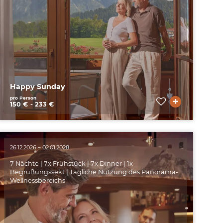
Happy Sunday
pro Person
150 € - 233 €
26.12.2026 – 02.01.2028
7 Nächte | 7x Frühstück | 7x Dinner | 1x
Begrüßungssekt | Tägliche Nutzung des Panorama-
Wellnessbereichs