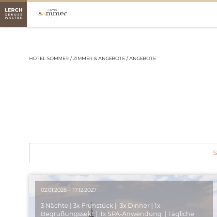
HOTEL SOMMER
/
ZIMMER & ANGEBOTE
/
ANGEBOTE
S
02.01.2026 – 17.12.2027
3 Nächte | 3x Frühstück | ️ 3x Dinner | 1x
Begrüßungssekt | 1x SPA-Anwendung | Tägliche