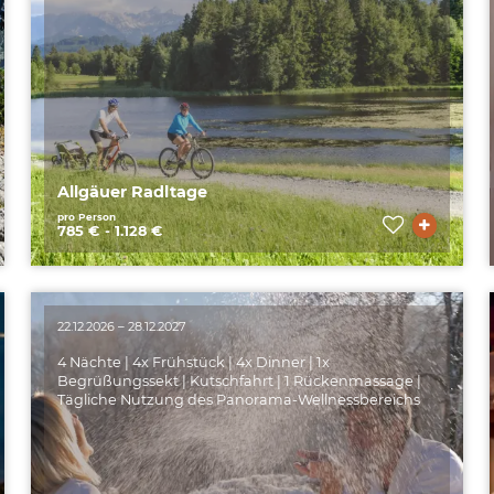
Allgäuer Radltage
pro Person
785 € - 1.128 €
22.12.2026 – 28.12.2027
4 Nächte | 4x Frühstück | 4x Dinner | 1x
Begrüßungssekt | Kutschfahrt | 1 Rückenmassage |
Tägliche Nutzung des Panorama-Wellnessbereichs