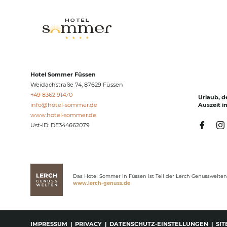
Hotel Sommer Füssen
Weidachstraße 74, 87629 Füssen
+49 8362 91470
Urlaub, d
info@
hotel-sommer.
de
Auszeit i
www.hotel-sommer.de
Ust-ID: DE344662079
Das Hotel Sommer in Füssen ist Teil der Lerch Genusswelten
www.lerch-genuss.de
IMPRESSUM
|
PRIVACY
|
DATENSCHUTZ-EINSTELLUNGEN
|
SI