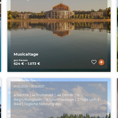
Musicaltage
pro Person
624 € - 1.073 €
01.05.2026 – 31.10.2027
4 Nächte | 4x Frühstück | ️ 4x Dinner | 1x
Begrüßungssekt | 1x Sportmassage | 2 Tage Leih E-
Bike | Tägliche Nutzung des…