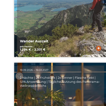
Wander Auszeit
pro Person
1.294 € - 2.301 €
19.09.2026 – 19.03.2027
2 Nächte | 2x Frühstück | 2x Dinner | Flasche Sekt |
SPA Anwendung | Tägliche Nutzung des Panorama-
Wellnessbereichs