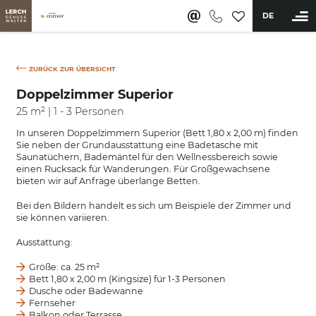
DE
ZURÜCK ZUR ÜBERSICHT
BUCHEN
Doppelzimmer Superior
Hotel
25 m² | 1 - 3 Personen
In unseren Doppelzimmern Superior (Bett 1,80 x 2,00 m) finden
Zimmer & Angebote
Sie neben der Grundausstattung eine Badetasche mit
Zimmer & Suiten
Saunatüchern, Bademäntel für den Wellnessbereich sowie
einen Rucksack für Wanderungen. Für Großgewachsene
Inklusivleistungen
bieten wir auf Anfrage überlange Betten.
Angebote
Bei den Bildern handelt es sich um Beispiele der Zimmer und
Wellness & Aktiv
sie können variieren.
Restaurant & Bar
Ausstattung:
Größe: ca. 25 m²
Erleben
Bett 1,80 x 2,00 m (Kingsize) für 1-3 Personen
Dusche oder Badewanne
Sommer
Fernseher
Balkon oder Terrasse