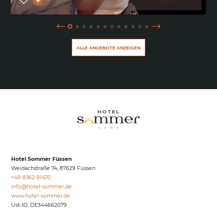
ALLE ANGEBOTE ANZEIGEN
Hotel Sommer Füssen
Weidachstraße 74, 87629 Füssen
+49 8362 91470
info@
hotel-sommer.
de
www.hotel-sommer.de
Ust-ID: DE344662079