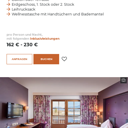
Winter
Erdgeschoss, 1. Stock oder 2. Stock
Leihrucksack
Wellnesstasche mit Handtüchern und Bademantel
pro Person und Nacht,
mit folgenden
Inklusivleistungen
162 € - 230 €
ANFRAGEN
BUCHEN