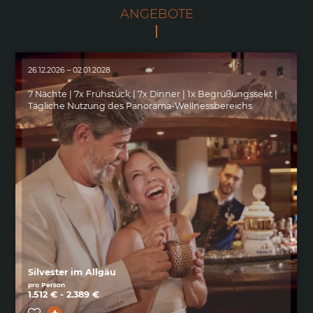
ANGEBOTE
26.12.2026 – 02.01.2028
7 Nächte | 7x Frühstück | 7x Dinner | 1x Begrüßungssekt |
Tägliche Nutzung des Panorama-Wellnessbereichs
Silvester im Allgäu
pro Person
1.512 € - 2.389 €