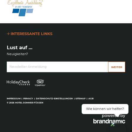
INTERESSANTE LINKS
Lust auf …
Neuigkeiten?
Newsletter Anmeldung
WEITER
IMPRESSUM
|
PRIVACY
|
DATENSCHUTZ-EINSTELLUNGEN
|
SITEMAP
|
AGB
© 2026 HOTEL SOMMER FÜSSEN
Wie können wir helfen?