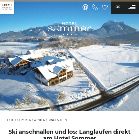
DE
BUCHEN
Hotel
Zimmer & Angebote
Wellness & Aktiv
Restaurant & Bar
Erleben
Sommer
Winter
HOTEL SOMMER
/
WINTER
/
LANGLAUFEN
Skifahren
Ski anschnallen und los: Langlaufen direkt
Eislaufen
am Hotel Sommer