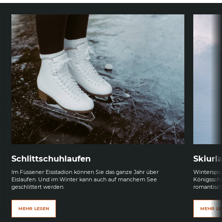
Schlittschuhlaufen
Skiurl
Im Füssener Eisstadion können Sie das ganze Jahr über
Winterspor
Eislaufen. Und im Winter kann auch auf manchem See
Königsschl
geschlittert werden.
romantisch
MEHR LESEN
MEHR LE