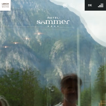
DE
BUCHEN
Hotel
Zimmer & Angebote
Wellness & Aktiv
Restaurant & Bar
Erleben
Sommer
Winter