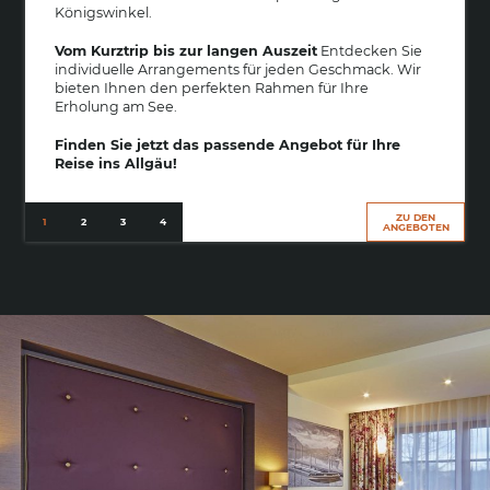
Königswinkel.
Vom Kurztrip bis zur langen Auszeit
Entdecken Sie
Mehr
individuelle Arrangements für jeden Geschmack. Wir
bieten Ihnen den perfekten Rahmen für Ihre
Erholung am See.
Finden Sie jetzt das passende Angebot für Ihre
Reise ins Allgäu!
ZU DEN
ANGEBOTEN