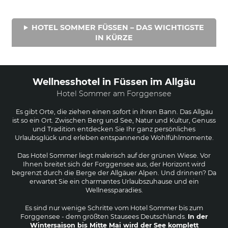
HOTEL SOMMER FÜSSEN – DAS WICHTIGSTE
IN KÜRZE
Wellnesshotel in Füssen im Allgäu
Hotel Sommer am Forggensee
Es gibt Orte, die ziehen einen sofort in ihren Bann. Das Allgäu
ist so ein Ort. Zwischen Berg und See, Natur und Kultur, Genuss
und Tradition entdecken Sie Ihr ganz persönliches
Urlaubsglück und erleben entspannende Wohlfühlmomente.
Das Hotel Sommer liegt malerisch auf der grünen Wiese. Vor
Ihnen breitet sich der Forggensee aus, der Horizont wird
begrenzt durch die Berge der Allgäuer Alpen. Und drinnen? Da
erwartet Sie ein charmantes Urlaubszuhause und ein
Wellnessparadies.
Es sind nur wenige Schritte vom Hotel Sommer bis zum
Forggensee - dem größten Stausees Deutschlands.
In der
Wintersaison bis Mitte Mai wird der See komplett