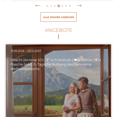
ALLE ZIMMER ANZEIGEN
ANGEBOTE
13.09.2026 – 20.12.2027
1 Nacht (Anreise SO) | 🥐 1x Frühstück | 🍽️1x Dinner |🍹1x
Flasche Sekt| 💦 Tägliche Nutzung des Panorama-
Wellnessbereichs