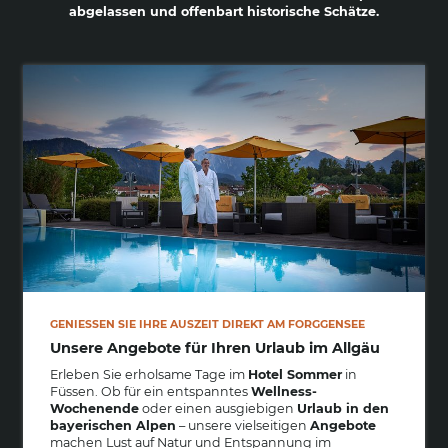
abgelassen und offenbart historische Schätze.
GENIESSEN SIE IHRE AUSZEIT DIREKT AM FORGGENSEE
Unsere Angebote für Ihren Urlaub im Allgäu
Erleben Sie erholsame Tage im
Hotel Sommer
in
Füssen. Ob für ein entspanntes
Wellness-
Wochenende
oder einen ausgiebigen
Urlaub in den
bayerischen Alpen
– unsere vielseitigen
Angebote
machen Lust auf Natur und Entspannung im