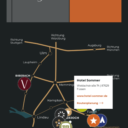
Hotel Sommer
Weidachstraße 74 | 87629
Füssen
www.hotel-sommer.de
Routenplanung