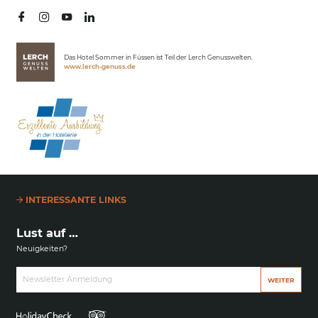
Das Hotel Sommer in Füssen ist Teil der Lerch Genusswelten.
www.lerch-genuss.de
INTERESSANTE LINKS
Lust auf …
Neuigkeiten?
Newsletter Anmeldung
WEITER