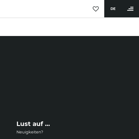
DE
BUCHEN
Hotel
Zimmer & Angebote
Wellness & Aktiv
Saunawelt & Pools
Anwendungen & Massagen
Day Spa & Mitgliedschaft
Fitness & Aktivprogramm
Lust auf …
Restaurant & Bar
Neuigkeiten?