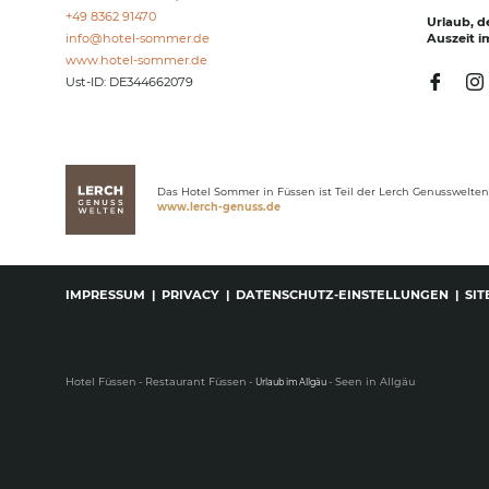
+49 8362 91470
Urlaub, d
info@
hotel-sommer.
de
Auszeit i
www.hotel-sommer.de
Ust-ID: DE344662079
Das Hotel Sommer in Füssen ist Teil der Lerch Genusswelten
www.lerch-genuss.de
IMPRESSUM
|
PRIVACY
|
DATENSCHUTZ-EINSTELLUNGEN
|
SI
Hotel Füssen
-
Restaurant Füssen
-
-
Seen in Allgäu
Urlaub im Allgäu