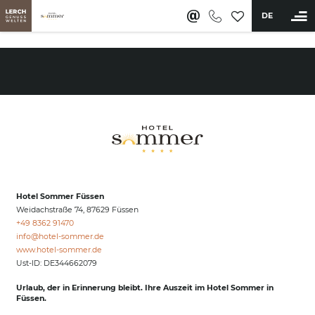
DE
BUCHEN
Hotel
Zimmer & Angebote
Wellness & Aktiv
Saunawelt & Pools
Hotel Sommer Füssen
Anwendungen & Massagen
Weidachstraße 74, 87629 Füssen
Day Spa & Mitgliedschaft
+49 8362 91470
Fitness & Aktivprogramm
info@
hotel-sommer.
de
www.hotel-sommer.de
Restaurant & Bar
Ust-ID: DE344662079
Erleben
Urlaub, der in Erinnerung bleibt. Ihre Auszeit im Hotel Sommer in
Füssen.
Sommer