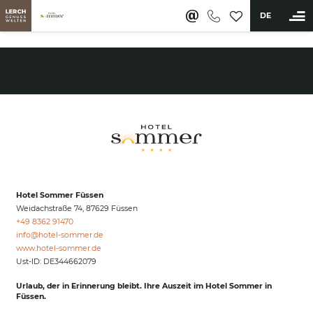
DE
BUCHEN
Hotel
Zimmer & Angebote
Wellness & Aktiv
Saunawelt & Pools
Hotel Sommer Füssen
Anwendungen & Massagen
Weidachstraße 74, 87629 Füssen
Day Spa & Mitgliedschaft
+49 8362 91470
Fitness & Aktivprogramm
info@
hotel-sommer.
de
www.hotel-sommer.de
Restaurant & Bar
Ust-ID: DE344662079
Erleben
Urlaub, der in Erinnerung bleibt. Ihre Auszeit im Hotel Sommer in
Füssen.
Sommer