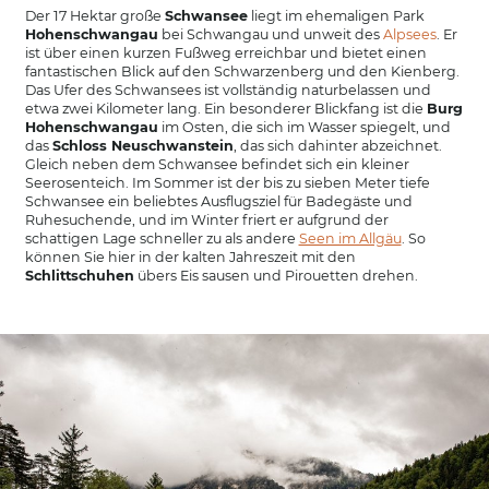
Sommeraktivitäten
Der 17 Hektar große
Schwansee
liegt im ehemaligen Park
Hohenschwangau
bei Schwangau und unweit des
Alpsees
. Er
Winter
ist über einen kurzen Fußweg erreichbar und bietet einen
fantastischen Blick auf den Schwarzenberg und den Kienberg.
Das Ufer des Schwansees ist vollständig naturbelassen und
etwa zwei Kilometer lang. Ein besonderer Blickfang ist die
Burg
Hohenschwangau
im Osten, die sich im Wasser spiegelt, und
das
Schloss Neuschwanstein
, das sich dahinter abzeichnet.
Gleich neben dem Schwansee befindet sich ein kleiner
Seerosenteich. Im Sommer ist der bis zu sieben Meter tiefe
Schwansee ein beliebtes Ausflugsziel für Badegäste und
Ruhesuchende, und im Winter friert er aufgrund der
schattigen Lage schneller zu als andere
Seen im Allgäu
. So
können Sie hier in der kalten Jahreszeit mit den
Schlittschuhen
übers Eis sausen und Pirouetten drehen.