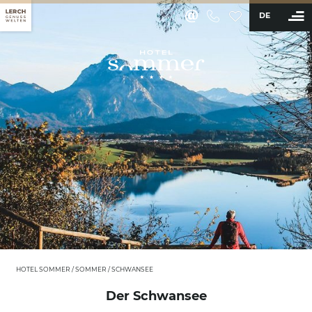
DE
BUCHEN
Hotel
Zimmer & Angebote
Wellness & Aktiv
Restaurant & Bar
Erleben
Sommer
Wandern
HOTEL SOMMER
/
SOMMER
/
SCHWANSEE
Radfahren
Der Schwansee
Direkt am Forggensee